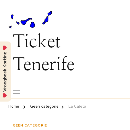
Ticket
Vroegboek Korting
Tenerife
Home
Geen categorie
La Caleta
GEEN CATEGORIE