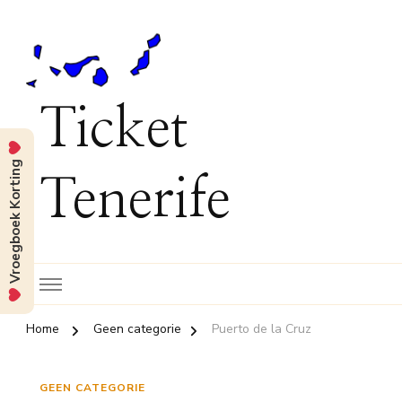
Ticket
Vroegboek Korting
Tenerife
Home
Geen categorie
Puerto de la Cruz
GEEN CATEGORIE